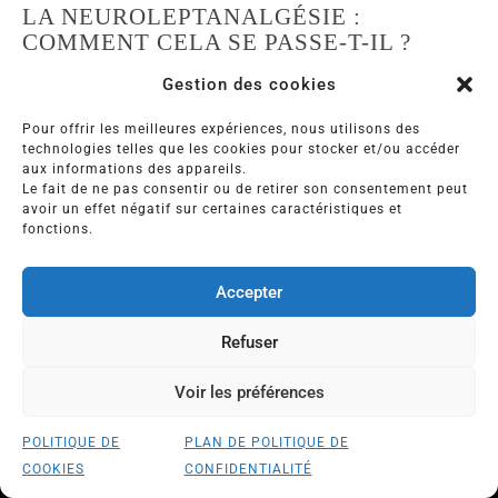
LA NEUROLEPTANALGÉSIE :
COMMENT CELA SE PASSE-T-IL ?
La neuroleptanalgésie implique l’administration de
Gestion des cookies
divers médicaments par voie intraveineuse, dont
Pour offrir les meilleures expériences, nous utilisons des
des
benzodiazépines
et des analgésiques. Cette
technologies telles que les cookies pour stocker et/ou accéder
combinaison assure un état de sédation profonde
aux informations des appareils.
tout en maintenant une respiration spontanée.
Le fait de ne pas consentir ou de retirer son consentement peut
avoir un effet négatif sur certaines caractéristiques et
Contrairement à l’anesthésie générale, le patient
fonctions.
sous neuroleptanalgésie n’est pas intubé et ventilé
mécaniquement, ce qui confère à cette méthode
Accepter
une certaine souplesse et une sécurité renforcée.
Refuser
LE DÉROULEMENT DE
L’INTERVENTION POUR REFAIRE VOS
Voir les préférences
DENTS SOUS NEUROLEPTANALGÉSIE
POLITIQUE DE
PLAN DE POLITIQUE DE
COMMENT CONSULTER LE Dr WEINMAN?
COOKIES
CONFIDENTIALITÉ
FRANCE
|
SUISSE
Pré-médication
: Avant l’intervention, le