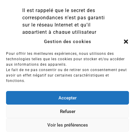
Il est rappelé que le secret des
correspondances n’est pas garanti
sur le réseau Internet et qu’il
appartient à chaque utilisateur
d’Internet de prendre toutes les
Gestion des cookies
mesures appropriées de façon à
protéger ses propres données et/ou
Pour offrir les meilleures expériences, nous utilisons des
technologies telles que les cookies pour stocker et/ou accéder
logiciels de la contamination
aux informations des appareils.
d’éventuels virus circulant sur
Le fait de ne pas consentir ou de retirer son consentement peut
Internet.
avoir un effet négatif sur certaines caractéristiques et
fonctions.
MENTIONS LÉGALES
|
PLAN DU SITE
Accepter
Refuser
Voir les préférences