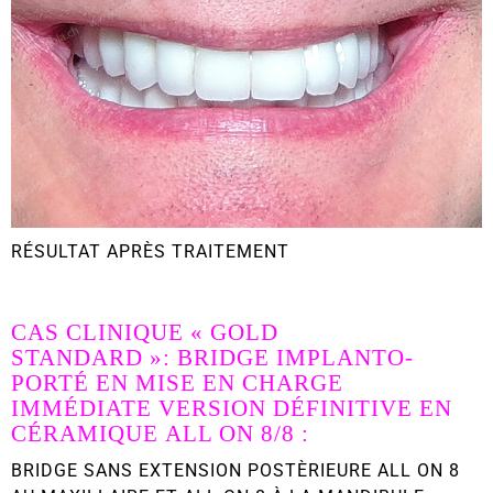
RÉSULTAT APRÈS TRAITEMENT
CAS CLINIQUE
« GOLD
STANDARD »
:
BRIDGE IMPLANTO-
PORTÉ EN MISE EN CHARGE
IMMÉDIATE VERSION DÉFINITIVE EN
CÉRAMIQUE
ALL ON 8/8 :
BRIDGE SANS EXTENSION POSTÈRIEURE ALL ON 8