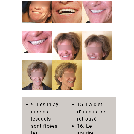
9. Les inlay
15. La clef
core sur
d’un sourire
lesquels
retrouvé
sont fixées
16. Le
les
sourire