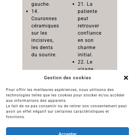
gauche.
21. La
14.
patiente
Couronnes
peut
céramiques
retrouver
sur les
confiance
incisives,
en son
les dents
charme
du sourire.
initial.
22. Le
visage
restructuré
Gestion des cookies
s’éclaire
Pour offrir les meilleures expériences, nous utilisons des
d’un beau
technologies telles que les cookies pour stocker et/ou accéder
sourire.
aux informations des appareils.
Le fait de ne pas consentir ou de retirer son consentement peut
avoir un effet négatif sur certaines caractéristiques et
fonctions.
MENTIONS LÉGALES
|
PLAN DU SITE
Accepter